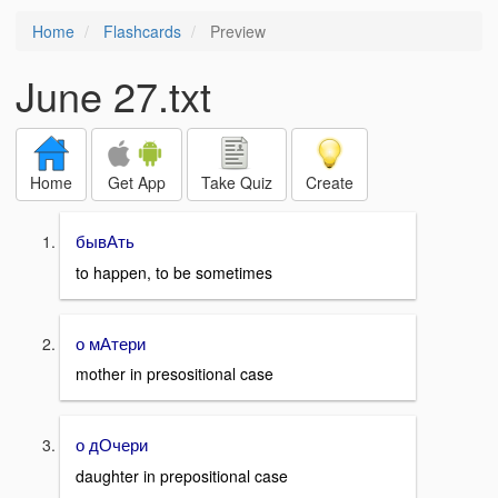
Home
Flashcards
Preview
June 27.txt
Home
Get App
Take Quiz
Create
бывАть
to happen, to be sometimes
о мАтери
mother in presositional case
о дОчери
daughter in prepositional case