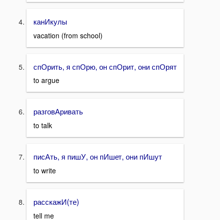
канИкулы
vacation (from school)
спОрить, я спОрю, он спОрит, они спОрят
to argue
разговАривать
to talk
писАть, я пишУ, он пИшет, они пИшут
to write
расскажИ(те)
tell me