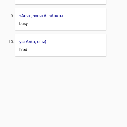
зАнят, занятА, зАняты...
busy
устАл(а, о, ы)
tired