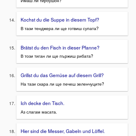
Имаш ли тирбушон?
Kochst du die Suppe in diesem Topf?
В тази тенджера ли ще готвиш супата?
Brätst du den Fisch in dieser Pfanne?
В този тиган ли ще пържиш рибата?
Grillst du das Gemüse auf diesem Grill?
На тази скара ли ще печеш зеленчуците?
Ich decke den Tisch.
Аз слагам масата.
Hier sind die Messer, Gabeln und Löffel.