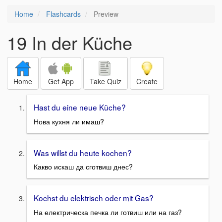
Home
Flashcards
Preview
19 In der Küche
Home
Get App
Take Quiz
Create
Hast du eine neue Küche?
Нова кухня ли имаш?
Was willst du heute kochen?
Какво искаш да сготвиш днес?
Kochst du elektrisch oder mit Gas?
На електрическа печка ли готвиш или на газ?