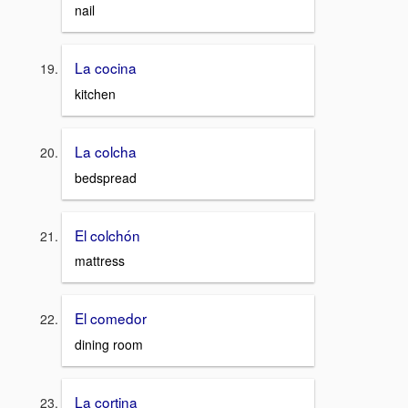
nail
La cocina
kitchen
La colcha
bedspread
El colchón
mattress
El comedor
dining room
La cortina