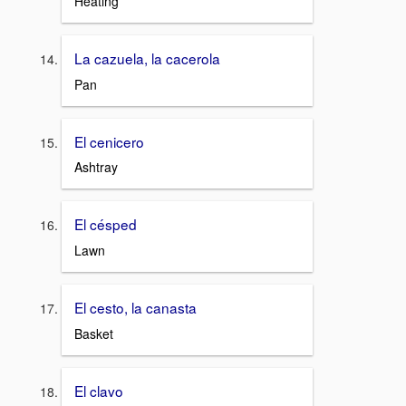
Heating
La cazuela, la cacerola
Pan
El cenicero
Ashtray
El césped
Lawn
El cesto, la canasta
Basket
El clavo