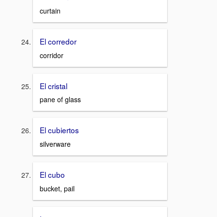
curtain
El corredor
corridor
El cristal
pane of glass
El cubiertos
silverware
El cubo
bucket, pail