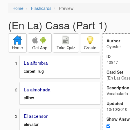
Home
Flashcards
Preview
(En La) Casa (Part 1)
Author
Oyester
Home
Get App
Take Quiz
Create
ID
40947
La alfombra
carpet, rug
Card Set
(En La) Casa
Description
La almohada
Vocabulario
pillow
Updated
10/10/2010,
El ascensor
Show Answ
elevator