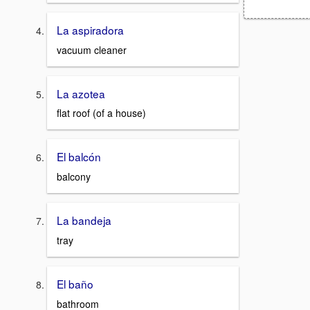
La aspiradora
vacuum cleaner
La azotea
flat roof (of a house)
El balcón
balcony
La bandeja
tray
El baño
bathroom