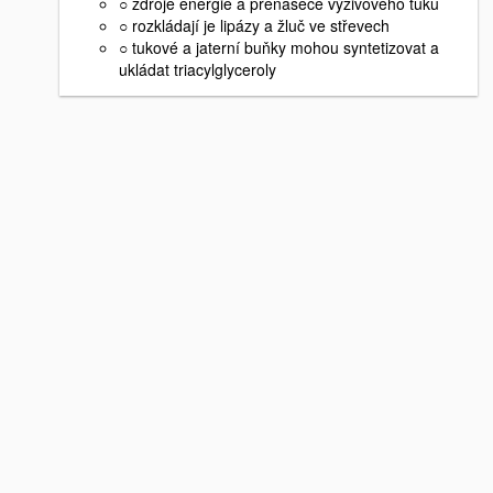
○ zdroje energie a přenašeče výživového tuku
○ rozkládají je lipázy a žluč ve střevech
○ tukové a jaterní buňky mohou syntetizovat a
ukládat triacylglyceroly