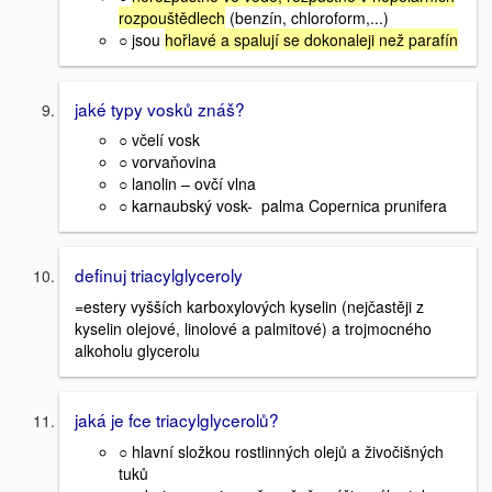
rozpouštědlech
(benzín, chloroform,...)
○ jsou
hořlavé a spalují se dokonaleji než parafín
jaké typy vosků znáš?
○ včelí vosk
○ vorvaňovina
○ lanolin – ovčí vlna
○ karnaubský vosk- palma Copernica prunifera
definuj triacylglyceroly
=estery vyšších karboxylových kyselin (nejčastěji z
kyselin olejové, linolové a palmitové) a trojmocného
alkoholu glycerolu
jaká je fce triacylglycerolů?
○ hlavní složkou rostlinných olejů a živočišných
tuků