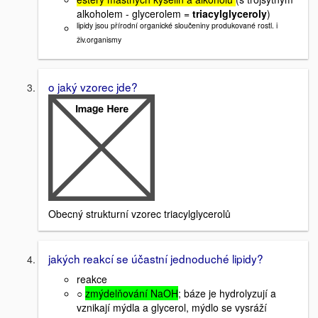
alkoholem - glycerolem =
triacylglyceroly
)
lipidy jsou přírodní organické sloučeniny produkované rostl. i
živ.organismy
o jaký vzorec jde?
Obecný strukturní vzorec triacylglycerolů
jakých reakcí se účastní jednoduché lipidy?
reakce
○
zmýdelňování NaOH
; báze je hydrolyzují a
vznikají mýdla a glycerol, mýdlo se vysráží