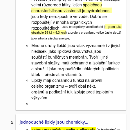
velmi různorodé látky, jejich
společnou
charakteristickou vlastností je hydrofobnost
–
jsou tedy nerozpustné ve vodě. Dobře se
rozpouštějí v mnoha organických
Jsou energeticky velmi bohaté (
1 gram tuku
rozpouštědlech.
obsahuje 39 kJ = 9,3 kcal
) a proto v organizmu velice často slouží
jako zdroj a zásoba energie.
Mnohé druhy lipidů jsou však významné i z jiných
hledisek, jako lipidová dvouvrstva jsou
součástí buněčných membrán. Tvoří i jiné
stavební složky, mají ochranné a izolační funkce
a slouží i jako rozpouštědlo některých lipofilních
látek – především vitamínů.
Lipidy mají ochrannou funkci na úrovni
celého organizmu – tvoří obal někt.
orgánů a podkožní tuk izoluje proti teplotním
výkyvům.
jednoduché lipidy jsou chemicky...
estery mastných kyselin a alkoholů
(s trojsytným