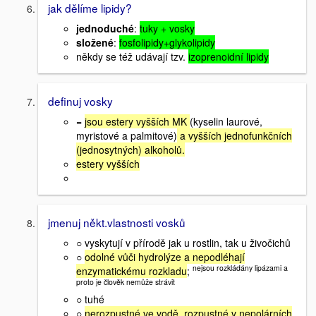
jak dělíme lipidy?
jednoduché
:
tuky + vosky
složené
:
fosfolipidy+glykolipidy
někdy se též udávají tzv.
izoprenoidní lipidy
definuj vosky
=
jsou estery vyšších MK
(kyselin laurové,
myristové a palmitové)
a vyšších jednofunkčních
(jednosytných) alkoholů.
estery vyšších
jmenuj někt.vlastnosti vosků
○ vyskytují v přírodě jak u rostlin, tak u živočichů
○
odolné vůči hydrolýze a nepodléhají
nejsou rozkládány lipázami a
enzymatickému rozkladu
;
proto je člověk nemůže strávit
○ tuhé
○
nerozpustné ve vodě, rozpustné v nepolárních