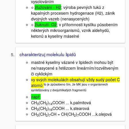
vysolováním
○
ztužování - H2
; výroba pevných tuků z
kapalných procesem hydrogenace (H2), zánik
dvojných vazeb (nenasycených)
○
žluknutí- O2
; v přítomnosti kyslíku působením
některých mikroorganismů, vznik aldehydů,
ketonů a kyseliny máselné
charakterizuj molekulu lipidů
mastné kyseliny vázané v lipidech mohou být
ne/nasycené s řetězcem lineárním/rozvětveným
či cyklickým
vy svých molekulách obsahují vždy sudý počet C
to je způsobeno tím, že MK jsou v organismech
atomů
syntetizovány z dvojuhlíkatých fragmentů
např:
CH
(CH
)
COOH ... k.palmitová
3
2
14
CH
(CH
)
COOH ... k.stearová
3
2
16
CH
(CH
)
CH = CH(CH
)
COOH ...k.olejová
3
2
7
2
7