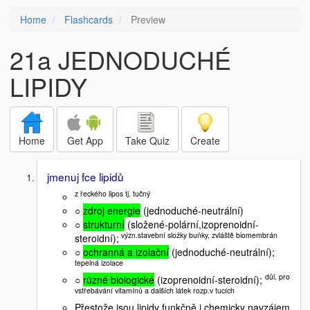
Home
Flashcards
Preview
21a JEDNODUCHÉ
LIPIDY
Home
Get App
Take Quiz
Create
jmenuj fce lipidů
z řeckého lipos tj. tučný
○
zdroj energie
(jednoduché-neutrální)
○
strukturní
(složené-polární,izoprenoidní-
význ.stavební složky buňky, zvláště biomembrán
steroidní);
○
ochranná a izolační
(jednoduché-neutrální);
tepelná izolace
důl. pro
○
různé biologické
(izoprenoidní-steroidní);
vstřebávání vitamínů a dalších látek rozp.v tucích
Přestože jsou lipidy funkčně i chemicky navzájem