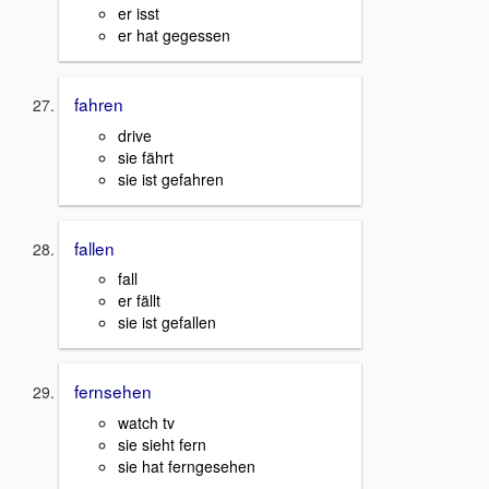
er isst
er hat gegessen
fahren
drive
sie fährt
sie ist gefahren
fallen
fall
er fällt
sie ist gefallen
fernsehen
watch tv
sie sieht fern
sie hat ferngesehen