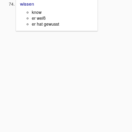
wissen
know
er weiß
er hat gewusst