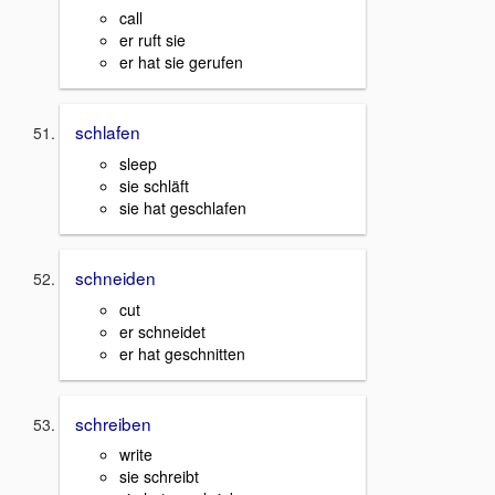
call
er ruft sie
er hat sie gerufen
schlafen
sleep
sie schläft
sie hat geschlafen
schneiden
cut
er schneidet
er hat geschnitten
schreiben
write
sie schreibt