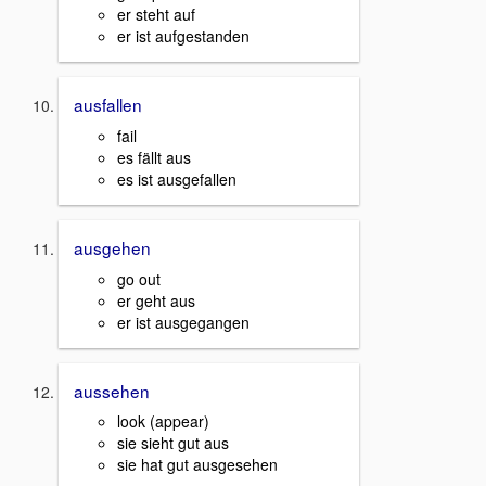
er steht auf
er ist aufgestanden
ausfallen
fail
es fällt aus
es ist ausgefallen
ausgehen
go out
er geht aus
er ist ausgegangen
aussehen
look (appear)
sie sieht gut aus
sie hat gut ausgesehen