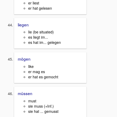
er liest
er hat gelesen
liegen
lie (be situated)
es liegt im...
es hat im... gelegen
mögen
like
er mag es
er hat es gemocht
müssen
must
sie muss (+Inf.)
sie hat ... gemusst