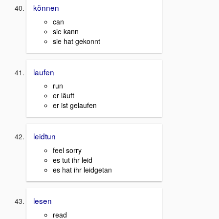
können
can
sie kann
sie hat gekonnt
laufen
run
er läuft
er ist gelaufen
leidtun
feel sorry
es tut ihr leid
es hat ihr leidgetan
lesen
read