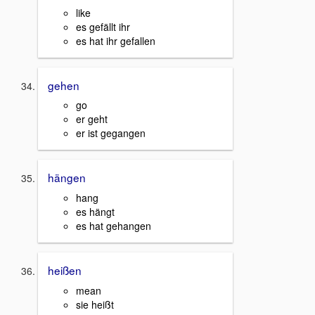
like
es gefällt ihr
es hat ihr gefallen
gehen
go
er geht
er ist gegangen
hängen
hang
es hängt
es hat gehangen
heißen
mean
sie heißt