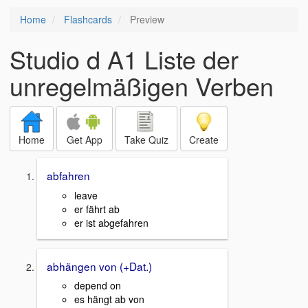
Home
Flashcards
Preview
Studio d A1 Liste der
unregelmäßigen Verben
Home
Get App
Take Quiz
Create
abfahren
leave
er fährt ab
er ist abgefahren
abhängen von (+Dat.)
depend on
es hängt ab von