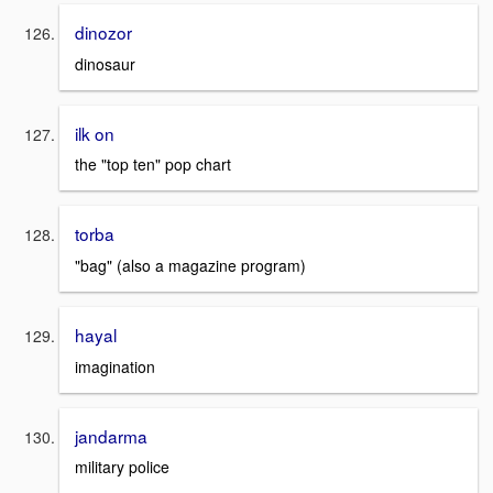
dinozor
dinosaur
ilk on
the "top ten" pop chart
torba
"bag" (also a magazine program)
hayal
imagination
jandarma
military police