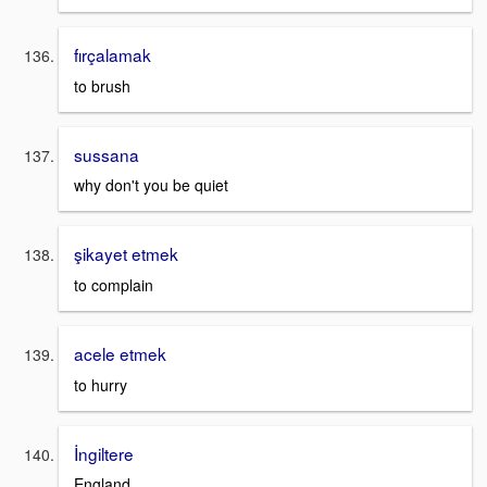
fırçalamak
to brush
sussana
why don't you be quiet
şikayet etmek
to complain
acele etmek
to hurry
İngiltere
England