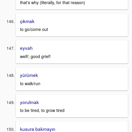
that's why (literally, for that reason)
çıkmak
to go/come out
eyvah
well!; good grief!
yürümek
to walk/run
yorulmak
to be tired, to grow tired
kusura bakmayın