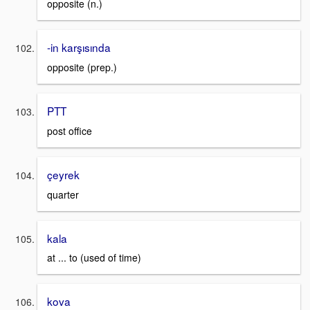
opposite (n.)
-in karşısında
opposite (prep.)
PTT
post office
çeyrek
quarter
kala
at ... to (used of time)
kova