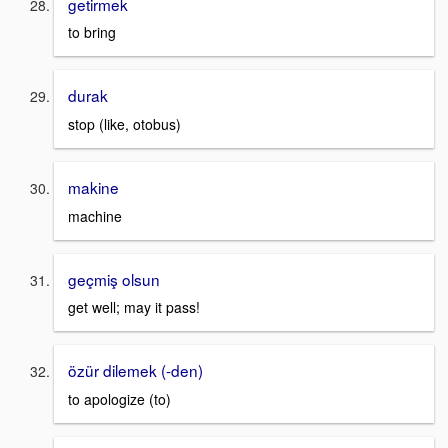
getirmek
to bring
durak
stop (like, otobus)
makine
machine
geçmiş olsun
get well; may it pass!
özür dilemek (-den)
to apologize (to)