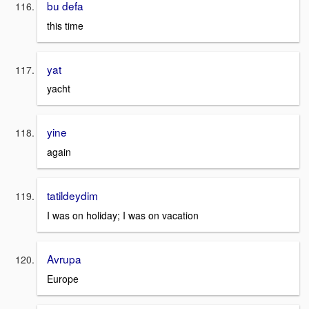
bu defa
this time
yat
yacht
yine
again
tatildeydim
I was on holiday; I was on vacation
Avrupa
Europe