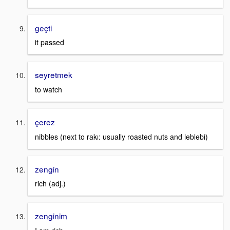
geçti
it passed
seyretmek
to watch
çerez
nibbles (next to rakı: usually roasted nuts and leblebi)
zengin
rich (adj.)
zenginim