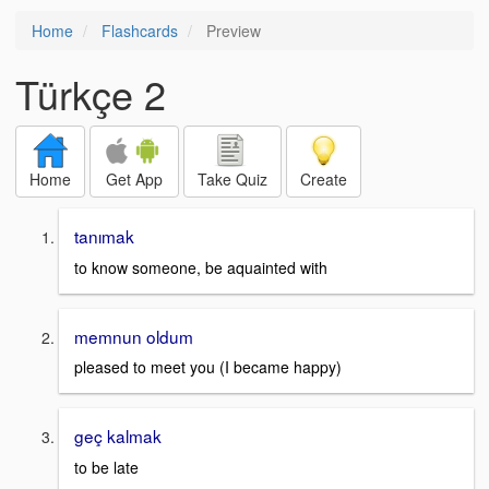
Home
Flashcards
Preview
Türkçe 2
Home
Get App
Take Quiz
Create
tanımak
to know someone, be aquainted with
memnun oldum
pleased to meet you (I became happy)
geç kalmak
to be late