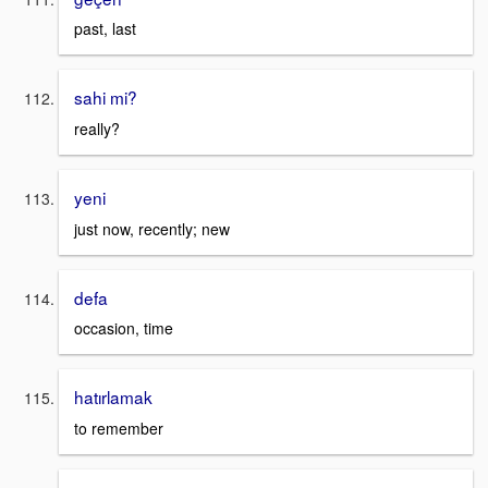
past, last
sahi mi?
really?
yeni
just now, recently; new
defa
occasion, time
hatırlamak
to remember