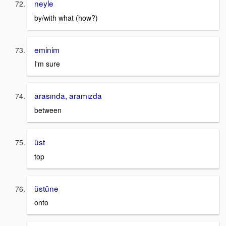
neyle
by/with what (how?)
eminim
I'm sure
arasında, aramızda
between
üst
top
üstüne
onto