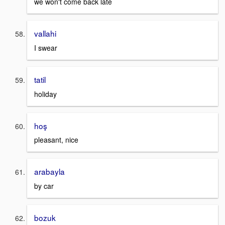
we won't come back late
vallahi
I swear
tatil
holiday
hoş
pleasant, nice
arabayla
by car
bozuk