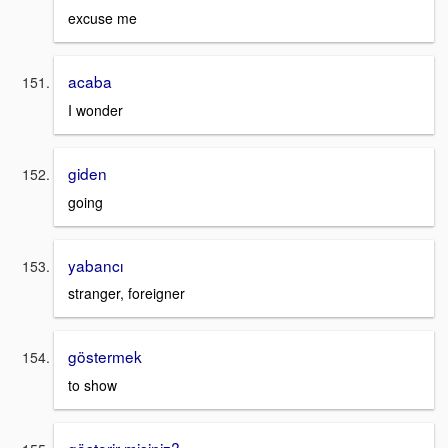
excuse me
acaba
I wonder
giden
going
yabancı
stranger, foreigner
göstermek
to show
gösterir misiniz?