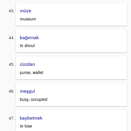
müze
museum
bağırmak
to shout
cüzdan
purse, wallet
meşgul
busy, occupied
kaybetmek
to lose