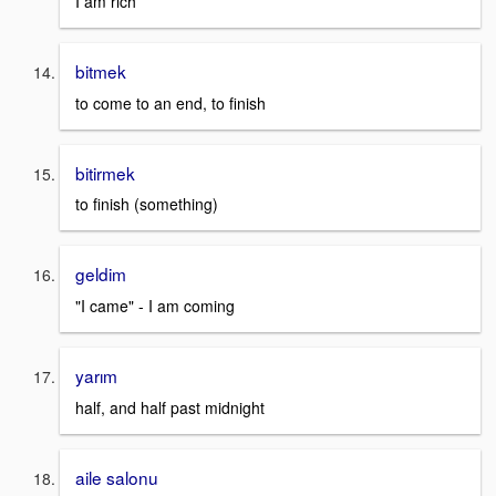
I am rich
bitmek
to come to an end, to finish
bitirmek
to finish (something)
geldim
"I came" - I am coming
yarım
half, and half past midnight
aile salonu