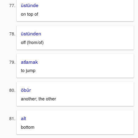
üstünde
on top of
üstünden
off (from/of)
atlamak
to jump
öbür
another; the other
alt
bottom