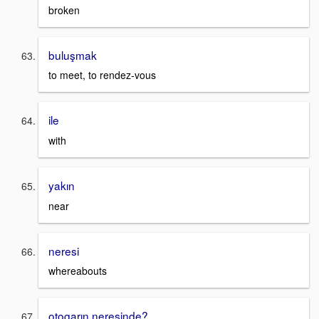
broken
buluşmak
to meet, to rendez-vous
ile
with
yakın
near
neresi
whereabouts
otogarın neresinde?