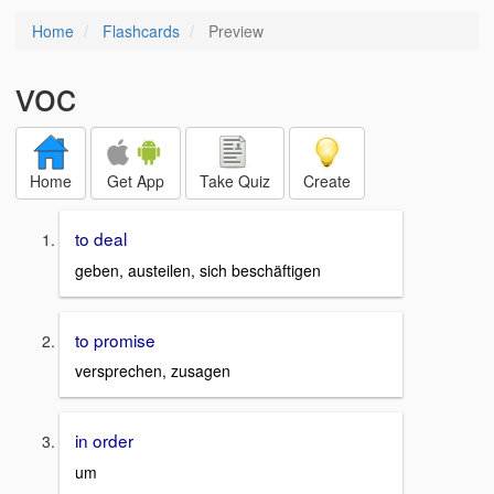
Home
Flashcards
Preview
voc
Home
Get App
Take Quiz
Create
to deal
geben, austeilen, sich beschäftigen
to promise
versprechen, zusagen
in order
um