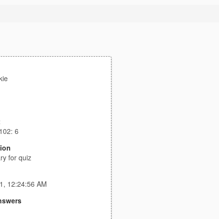
kie
t
102: 6
tion
ry for quiz
d
1, 12:24:56 AM
nswers