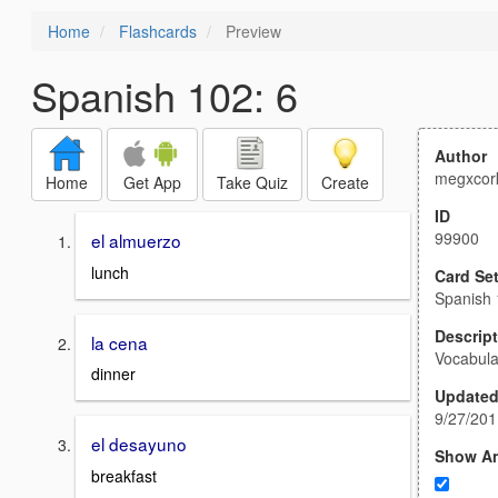
Home
Flashcards
Preview
Spanish 102: 6
Author
megxcor
Home
Get App
Take Quiz
Create
ID
99900
el almuerzo
lunch
Card Se
Spanish 
Descrip
la cena
Vocabula
dinner
Update
9/27/201
el desayuno
Show A
breakfast