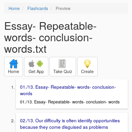
Home
Flashcards
Preview
Essay- Repeatable-
words- conclusion-
words.txt
Home
Get App
Take Quiz
Create
01./13. Essay- Repeatable- words- conclusion-
words
01./13. Essay- Repeatable- words- conclusion- words
02./13. Our difficulty is often identify opportunities
because they come disguised as problems