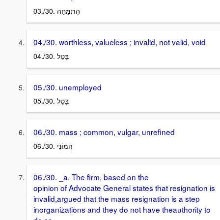
03./30. הִתְמַחָה
04./30. worthless, valueless ; invalid, not valid, void
04./30. בָּטֵל
05./30. unemployed
05./30. בָּטֵל
06./30. mass ; common, vulgar, unrefined
06./30. הֲמוֹנִי
06./30. _a. The firm, based on the
opinion of Advocate General states that resignation is
invalid,argued that the mass resignation is a step
inorganizations and they do not have theauthority to