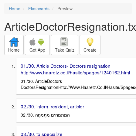
Home
Flashcards
Preview
ArticleDoctorResignation.tx
Home
Get App
Take Quiz
Create
01./30. Article Doctors- Doctors resignation
http://www.haaretz.co.il/hasite/spages/1240162.html
01./30. ArticleDoctors-
DoctorsResignationHttp://Www.Haaretz.Co.Il/Hasite/Spage
02./30. intern, resident, articler
02./30. המתמחים מִתְמַחֶה
03./30. to specialize