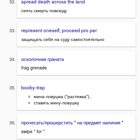
spread death across the land
сеять смерть повсюду
represent oneself, proceed pro per
защищать себя на суду самостоятельно
осколочная граната
frag grenade
booby-trap
мина-ловушка ("растяжка"),
ставить мину-ловушку
прочесать/прошерстить * на предмет наличия *
swipe * for *