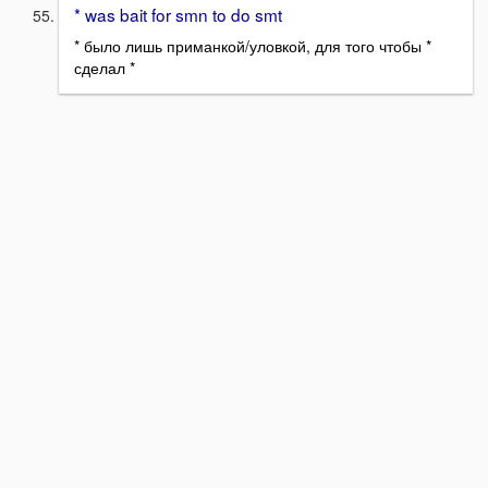
* was bait for smn to do smt
* было лишь приманкой/уловкой, для того чтобы *
сделал *