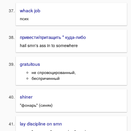
whack job
псих
привести/притащить * куда-либо
hail smn's ass in to somewhere
gratuitous
не спровоцированный,
беспричинный
shiner
"фонарь" (синяк)
lay discipline on smn