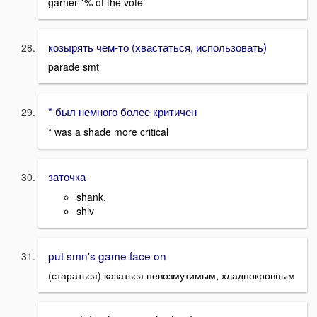
garner *% of the vote
козырять чем-то (хвастаться, использовать)
parade smt
* был немного более критичен
* was a shade more critical
заточка
shank,
shiv
put smn's game face on
(стараться) казаться невозмутимым, хладнокровным