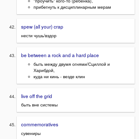
"проучить" кого-то (ребенка),
прибегнуть к дисциплинарным мерам
spew (all your) crap
нести чушь/вздор
be between a rock and a hard place
быть между двумя огнями/Сциллой и
Харибдой,
куда ни кинь - везде клин
live off the grid
быть вне системы
commemoratives
сувениры