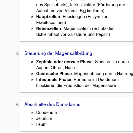
des Speisebreis), Intrinsicfaktor (Förderung der
Aufnahme von Vitamin B
im Ileum)
12
Hauptzellen
: Pepsinogen (Enzym zur
Eiweißspaltung)
Nebenzellen
: Magenschleim (Schutz der
Schleimhaut vor Salzsäure und Pepsin)
Steuerung der Magensaftbildung
Zephale oder nervale Phase
: Sinnesreize durch
Augen, Ohren, Nase
Gastrische Phase
: Magendehnung durch Nahrun
Intestinale Phase
: Hormone im Duodenum
blockieren die Produktion der Magensäure
Abschnitte des Dünndarms
Duodenum
Jejunum
Ileum