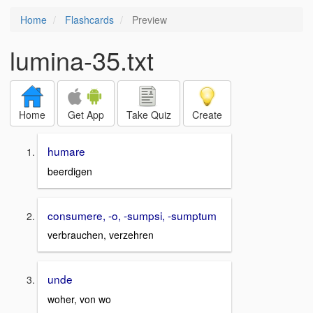
Home
Flashcards
Preview
lumina-35.txt
Home
Get App
Take Quiz
Create
humare
beerdigen
consumere, -o, -sumpsi, -sumptum
verbrauchen, verzehren
unde
woher, von wo