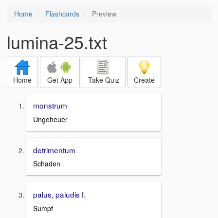
Home
Flashcards
Preview
lumina-25.txt
Home
Get App
Take Quiz
Create
monstrum
Ungeheuer
detrimentum
Schaden
palus, paludis f.
Sumpf