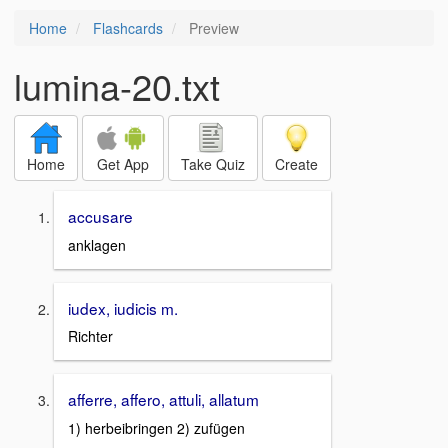
Home
Flashcards
Preview
lumina-20.txt
Home
Get App
Take Quiz
Create
accusare
anklagen
iudex, iudicis m.
Richter
afferre, affero, attuli, allatum
1) herbeibringen 2) zufügen