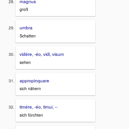
magnus
groß
umbra
Schatten
vidére, -éo, vidi, visum
sehen
appropinquare
sich nähern
timére, -éo, timui, --
sich fürchten