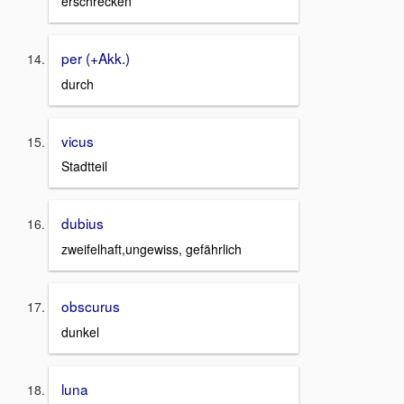
erschrecken
per (+Akk.)
durch
vicus
Stadtteil
dubius
zweifelhaft,ungewiss, gefährlich
obscurus
dunkel
luna