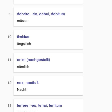
debére, -éo, debui, debitum
müssen
timidus
ängstlich
enim (nachgestellt)
nämlich
nox, noctis f.
Nacht
terrére, -éo, terrui, territum