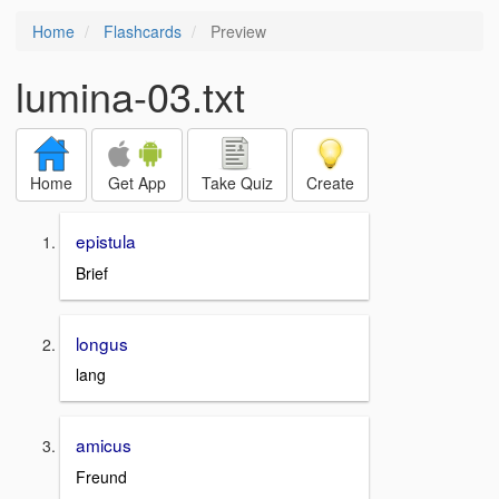
Home
Flashcards
Preview
lumina-03.txt
Home
Get App
Take Quiz
Create
epistula
Brief
longus
lang
amicus
Freund