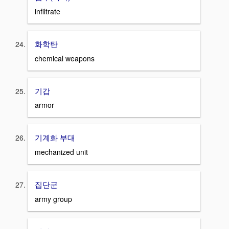
infiltrate
화학탄
chemical weapons
기갑
armor
기계화 부대
mechanized unit
집단군
army group