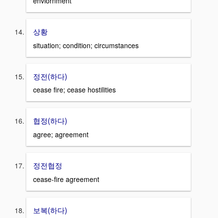
enviornment
상황
situation; condition; circumstances
정전(하다)
cease fire; cease hostilities
협정(하다)
agree; agreement
정전협정
cease-fire agreement
보복(하다)