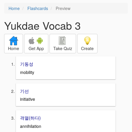
Home
Flashcards
Preview
Yukdae Vocab 3
Home
Get App
Take Quiz
Create
기동성
mobility
기선
initiative
격멸(하다)
annihilation