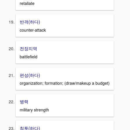
retaliate
반격(하다)
counter-attack
전장지역
battlefield
편성(하다)
organization; formation; (draw/makeup a budget)
병력
military strength
침투(하다)