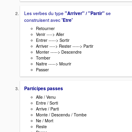
Les verbes du type
se
''Arriver'' / ''Partir''
construisent avec
'Etre'
Retourner
Venir ----> Aller
Entrer -----> Sortir
Arriver ----> Rester -----> Partir
Monter -----> Descendre
Tomber
Naitre -----> Mourir
Passer
Participes passes
Alle / Venu
Entre / Sorti
Arrive / Parti
Monte / Descendu / Tombe
Ne / Mort
Reste