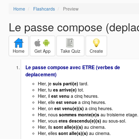
Home
Flashcards
Preview
Le passe compose (depla
Home
Get App
Take Quiz
Create
Le passe compose avec ETRE (verbes de
deplacement)
Hier, je
suis parti(e)
tard.
Hier, tu
es arrive(e)
tot.
Hier, il
est venu
a cinq heures.
Hier, elle
est venue
a cinq heures.
Hier, on
est venu(e)(s)
a cinq heures.
Hier, nous
sommes monte(e)s
au troisieme etage.
Hier, vous
etes descendu(e)(s)
au sous-sol.
Hier, ils
sont alle(e)(s)
au cinema.
Hier, elles
sont alle(s)(s)
au cinema.