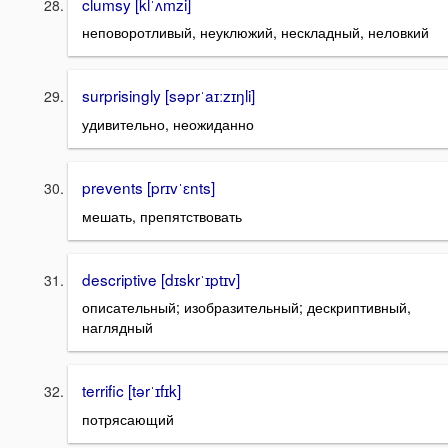
clumsy [klˈʌmzi]
неповоротливый, неуклюжий, нескладный, неловкий
surprisingly [səprˈaɪːzɪŋli]
удивительно, неожиданно
prevents [prɪvˈɛnts]
мешать, препятствовать
descriptive [dɪskrˈɪptɪv]
описательный; изобразительный; дескриптивный,
наглядный
terrific [tərˈɪfɪk]
потрясающий