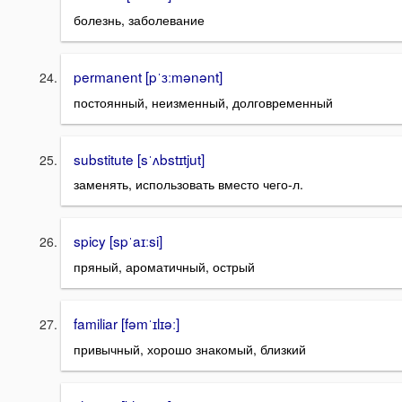
болезнь, заболевание
permanent [pˈɜːmənənt]
постоянный, неизменный, долговременный
substitute [sˈʌbstɪtjut]
заменять, использовать вместо чего-л.
spicy [spˈaɪːsi]
пряный, ароматичный, острый
familiar [fəmˈɪlɪəː]
привычный, хорошо знакомый, близкий