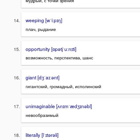
мудрый, с точки зрения
weeping [wˈiːpɪŋ]
плач, рыдание
opportunity [ɒpətjˈuːnɪti]
возможность, перспектива, шанс
giant [dʒˈaɪːənt]
гигантский, громадный, исполинский
unimaginable [ʌnɪmˈædʒɪnəbl]
невообразимый
literally [lˈɪtərəli]