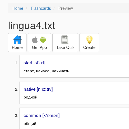
Home
Flashcards
Preview
lingua4.txt
Home
Get App
Take Quiz
Create
start [stˈɑːt]
старт, начало, начинать
native [nˈɛɪːtɪv]
родной
common [kˈɒmən]
общий