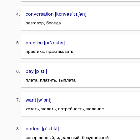
conversation [kɒnvəsˈɛɪːʃən]
разговор, беседа
practice [prˈæktɪs]
практика, практиковать
pay [pˈɛɪː]
плата, платить, выплата
want [wˈɒnt]
хотеть, желать; потребность, желание
perfect [pˈɜːfɪkt]
совершенный, идеальный, безупречный