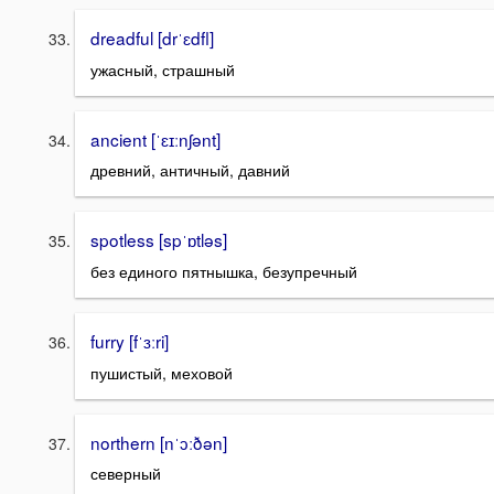
dreadful [drˈɛdfl]
ужасный, страшный
ancient [ˈɛɪːnʃənt]
древний, античный, давний
spotless [spˈɒtləs]
без единого пятнышка, безупречный
furry [fˈɜːri]
пушистый, меховой
northern [nˈɔːðən]
северный