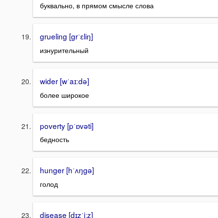
буквально, в прямом смысле слова
grueling [grˈɛliŋ]
изнурительный
wider [wˈaɪːdə]
более широкое
poverty [pˈɒvəti]
бедность
hunger [hˈʌŋgə]
голод
disease [dɪzˈiːz]