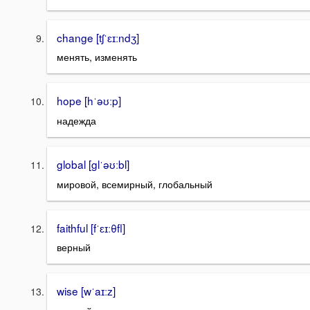
change [tʃˈɛɪːndʒ]
менять, изменять
hope [hˈəʊːp]
надежда
global [glˈəʊːbl]
мировой, всемирный, глобальный
faithful [fˈɛɪːθfl]
верный
wise [wˈaɪːz]