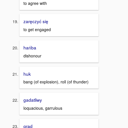
to agree with
zaręczyć się
to get engaged
hańba
dishonour
huk
bang (of explosion), roll (of thunder)
gadatliwy
loquacious, garrulous
grad