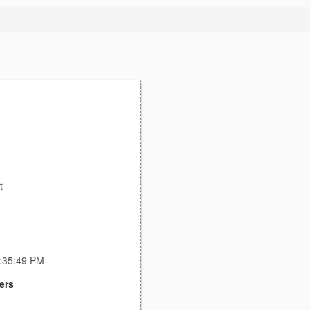
t
4:35:49 PM
ers