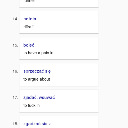
funnel
hołota
riffraff
boleć
to have a pain in
sprzeczać się
to argue about
zjadać, wsuwać
to tuck in
zgadzać się z