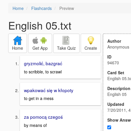
Home
Flashcards
Preview
English 05.txt
Author
Anonymous
Home
Get App
Take Quiz
Create
ID
94670
gryzmolić, bazgrać
to scribble, to scrawl
Card Set
English 05.tx
Description
wpakować się w kłopoty
English 05
to get in a mess
Updated
7/20/2011, 
za pomocą czegoś
Show Answ
by means of