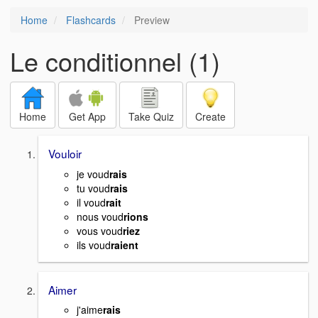
Home
Flashcards
Preview
Le conditionnel (1)
Home
Get App
Take Quiz
Create
Vouloir
je voud
rais
tu voud
rais
il voud
rait
nous voud
rions
vous voud
riez
ils voud
raient
Aimer
j'aime
rais