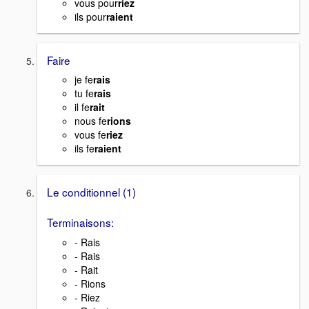
vous pour
riez
ils pour
raient
Faire
je fe
rais
tu fe
rais
il fe
rait
nous fe
rions
vous fe
riez
ils fe
raient
Le conditionnel (1)
Terminaisons:
- Rais
- Rais
- Rait
- Rions
- Riez