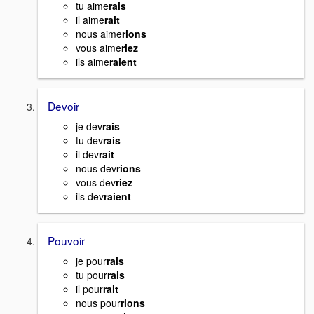
tu aime
rais
il aime
rait
nous aime
rions
vous aime
riez
ils aime
raient
Devoir
je dev
rais
tu dev
rais
il dev
rait
nous dev
rions
vous dev
riez
ils dev
raient
Pouvoir
je pour
rais
tu pour
rais
il pour
rait
nous pour
rions