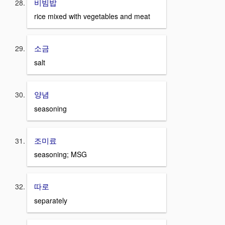
비빔밥
rice mixed with vegetables and meat
소금
salt
양념
seasoning
조미료
seasoning; MSG
따로
separately