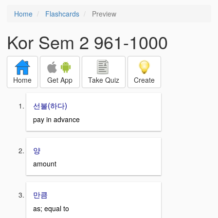
Home
Flashcards
Preview
Kor Sem 2 961-1000
Home
Get App
Take Quiz
Create
선불(하다)
pay in advance
양
amount
만큼
as; equal to