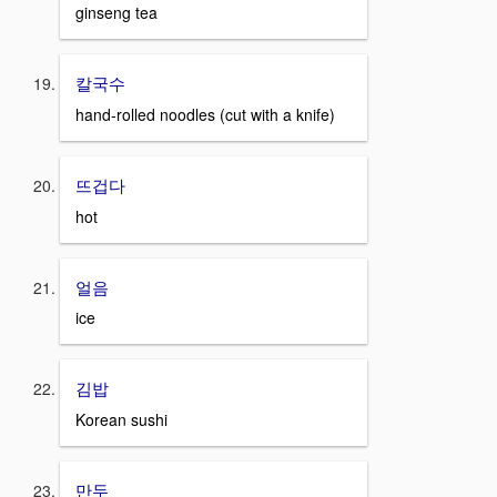
ginseng tea
칼국수
hand-rolled noodles (cut with a knife)
뜨겁다
hot
얼음
ice
김밥
Korean sushi
만두