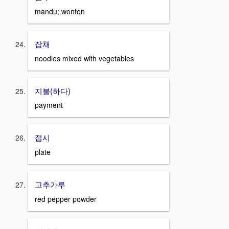
mandu; wonton
잡채
noodles mixed with vegetables
지불(하다)
payment
접시
plate
고추가루
red pepper powder