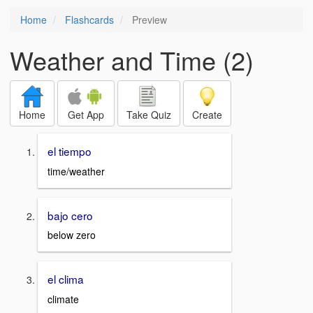
Home
Flashcards
Preview
Weather and Time (2)
Home
Get App
Take Quiz
Create
el tiempo
time/weather
bajo cero
below zero
el clima
climate