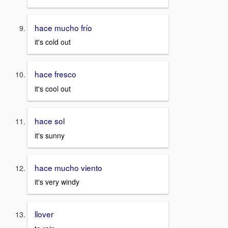
hace mucho frío
it's cold out
hace fresco
it's cool out
hace sol
it's sunny
hace mucho viento
it's very windy
llover