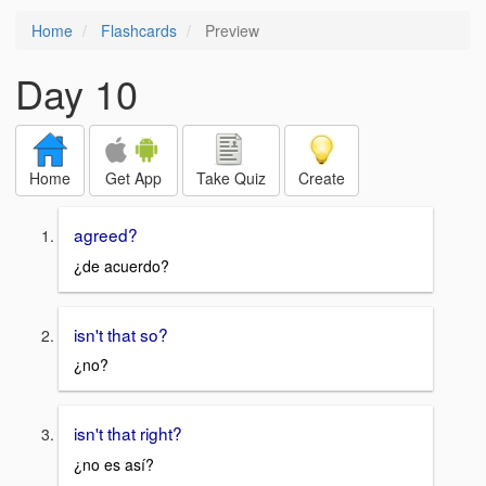
Home
Flashcards
Preview
Day 10
Home
Get App
Take Quiz
Create
agreed?
¿de acuerdo?
isn't that so?
¿no?
isn't that right?
¿no es así?