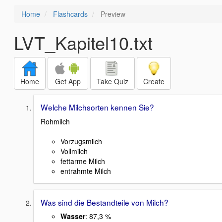
Home
Flashcards
Preview
LVT_Kapitel10.txt
Home
Get App
Take Quiz
Create
Welche Milchsorten kennen Sie?
Rohmilch
Vorzugsmilch
Vollmilch
fettarme Milch
entrahmte Milch
Was sind die Bestandteile von Milch?
Wasser
: 87,3 %