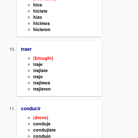
hice
hiciste
hizo
hicimos
hicieron
traer
(brought)
traje
trajiste
trajo
trajimos
trajieron
conducir
(drove)
conduje
condujiste
condujo