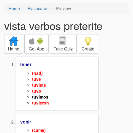
Home
Flashcards
Preview
vista verbos preterite
Home
Get App
Take Quiz
Create
tener
(had)
tuve
tuviste
tuvo
tuvimos
tuvieron
venir
(came)