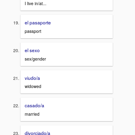
I live in/at...
el pasaporte
passport
el sexo
sex/gender
viudo/a
widowed
casado/a
married
divorciado/a