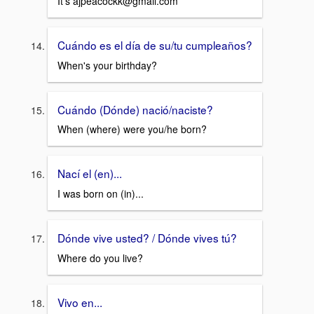
It's ajpeacockk@gmail.com
Cuándo es el día de su/tu cumpleaños?
When's your birthday?
Cuándo (Dónde) nació/naciste?
When (where) were you/he born?
Nací el (en)...
I was born on (in)...
Dónde vive usted? / Dónde vives tú?
Where do you live?
Vivo en...