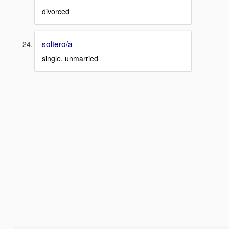
divorced
soltero/a
single, unmarried