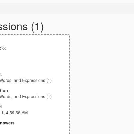
sions (1)
ckk
t
Words, and Expressions (1)
tion
Words, and Expressions (1)
d
11, 4:59:56 PM
nswers