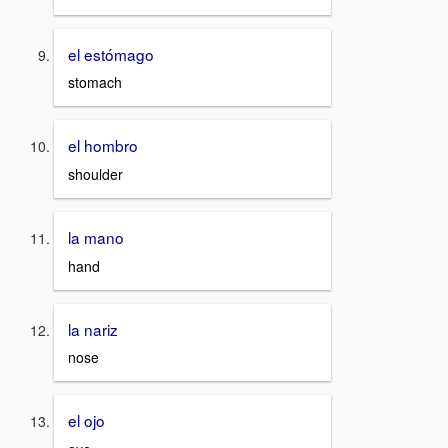
el estómago
stomach
el hombro
shoulder
la mano
hand
la nariz
nose
el ojo