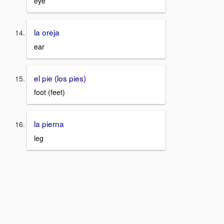
eye
la oreja
ear
el pie (los pies)
foot (feet)
la pierna
leg