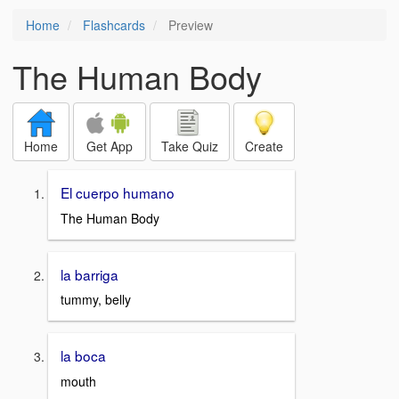
Home
Flashcards
Preview
The Human Body
Home
Get App
Take Quiz
Create
El cuerpo humano
The Human Body
la barriga
tummy, belly
la boca
mouth