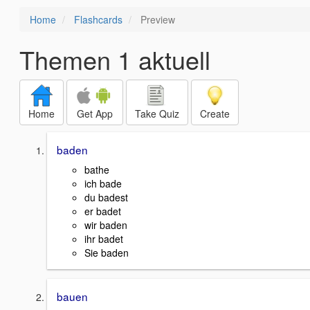
Home
Flashcards
Preview
Themen 1 aktuell
Home
Get App
Take Quiz
Create
baden
bathe
ich bade
du badest
er badet
wir baden
ihr badet
Sie baden
bauen