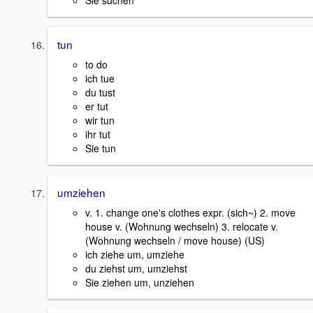
Sie suchen
tun
to do
ich tue
du tust
er tut
wir tun
ihr tut
Sie tun
umziehen
v. 1. change one's clothes expr. (sich~) 2. move
house v. (Wohnung wechseln) 3. relocate v.
(Wohnung wechseln / move house) (US)
ich ziehe um, umziehe
du ziehst um, umziehst
Sie ziehen um, unziehen