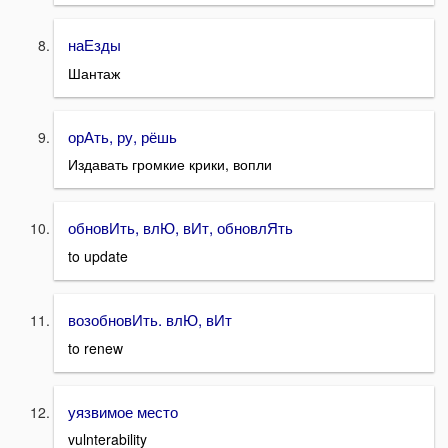
наЕзды
Шантаж
орАть, ру, рёшь
Издавать громкие крики, вопли
обновИть, влЮ, вИт, обновлЯть
to update
возобновИть. влЮ, вИт
to renew
уязвимое место
vulnterability