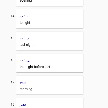
evening
امشب
tonight
ديشب
last night
پريشب
the night before last
صبح
morning
عصر