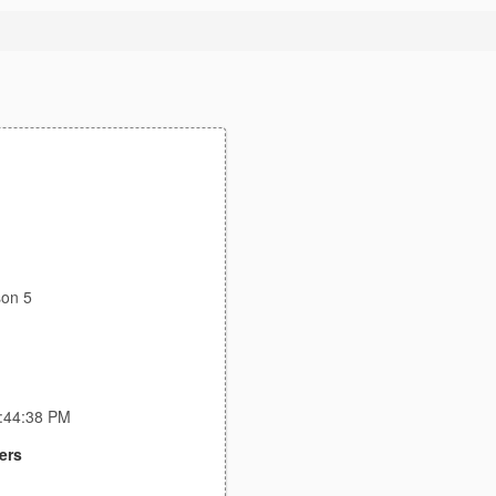
son 5
2:44:38 PM
ers