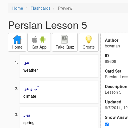
Home
Flashcards
Preview
Persian Lesson 5
Author
bcwman
Home
Get App
Take Quiz
Create
ID
89608
هوا
weather
Card Set
Persian Les
Description
آب و هوا
Lesson 5
climate
Updated
6/7/2011, 1
بهار
Show Answ
spring