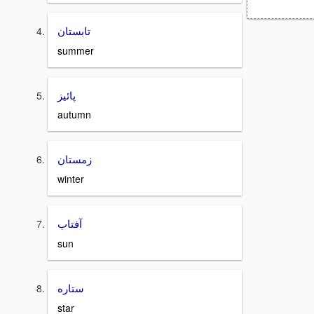
تابستان
summer
پائيز
autumn
زمستان
winter
آفتاب
sun
ستاره
star