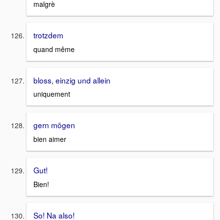
malgrè
trotzdem
quand même
bloss, einzig und allein
uniquement
gern mögen
bien aimer
Gut!
Bien!
So! Na also!