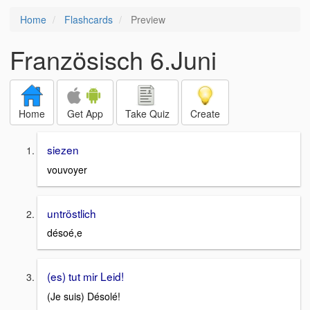
Home
Flashcards
Preview
Französisch 6.Juni
Home
Get App
Take Quiz
Create
siezen
vouvoyer
untröstlich
désoé,e
(es) tut mir Leid!
(Je suis) Désolé!