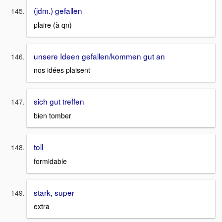
(jdm.) gefallen
plaire (à qn)
unsere Ideen gefallen/kommen gut an
nos idées plaisent
sich gut treffen
bien tomber
toll
formidable
stark, super
extra