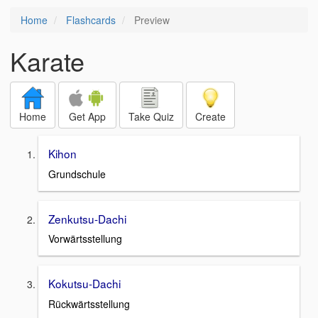
Home
Flashcards
Preview
Karate
Home
Get App
Take Quiz
Create
Kihon
Grundschule
Zenkutsu-Dachi
Vorwärtsstellung
Kokutsu-Dachi
Rückwärtsstellung