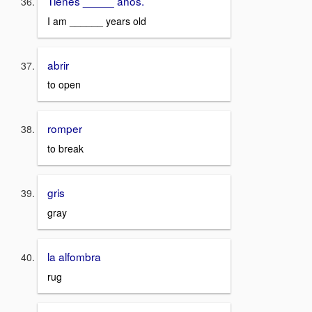
Tienes _____ años.
I am ______ years old
abrir
to open
romper
to break
gris
gray
la alfombra
rug