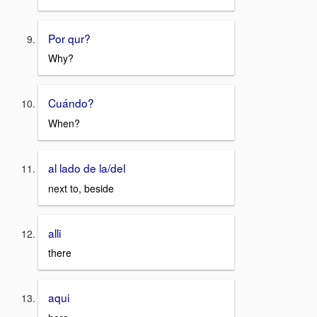
Por qur?
Why?
Cuándo?
When?
al lado de la/del
next to, beside
alli
there
aqui