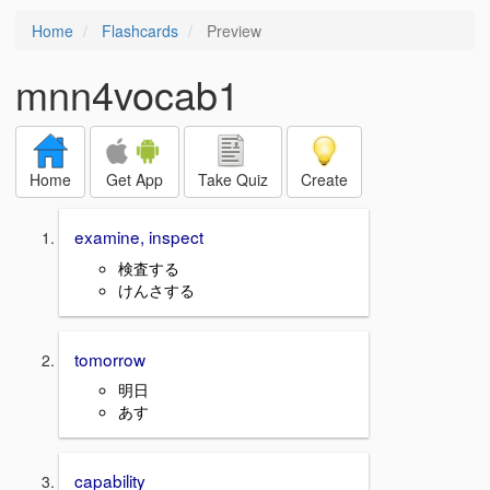
Home
Flashcards
Preview
mnn4vocab1
Home
Get App
Take Quiz
Create
examine, inspect
検査する
けんさする
tomorrow
明日
あす
capability