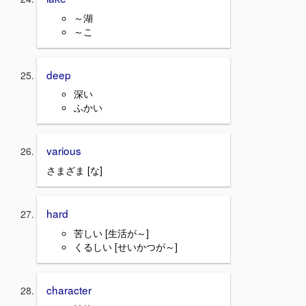
～湖
～こ
deep
深い
ふかい
various
さまざま [な]
hard
苦しい [生活が～]
くるしい [せいかつが～]
character