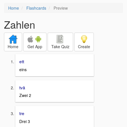
Home
Flashcards
Preview
Zahlen
Home
Get App
Take Quiz
Create
ett
eins
två
Zwei 2
tre
Drei 3