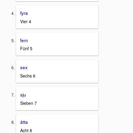
fyra
Vier 4
fem
Fünf 5
sex
Sechs 6
sju
Sieben 7
åtta
Acht 8