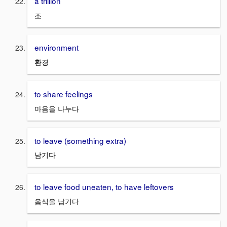
a trillion
조
environment
환경
to share feelings
마음을 나누다
to leave (something extra)
남기다
to leave food uneaten, to have leftovers
음식을 남기다