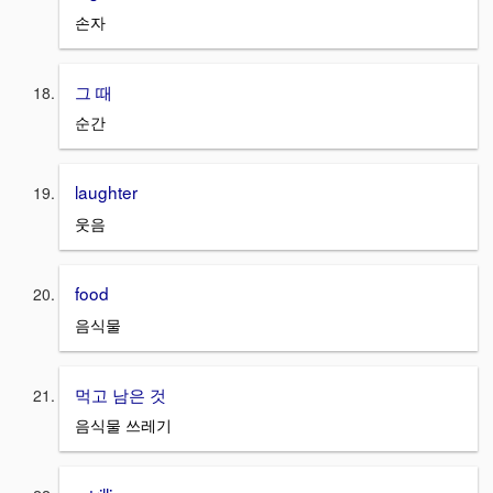
손자
그 때
순간
laughter
웃음
food
음식물
먹고 남은 것
음식물 쓰레기