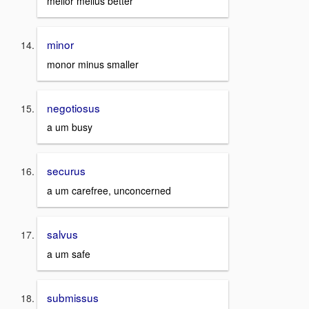
melior melius better
minor
monor minus smaller
negotiosus
a um busy
securus
a um carefree, unconcerned
salvus
a um safe
submissus