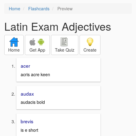
Home
Flashcards
Preview
Latin Exam Adjectives
Home
Get App
Take Quiz
Create
acer
acris acre keen
audax
audacis bold
brevis
is e short