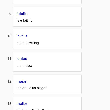
fidelis
is e faithful
invitus
a um unwilling
lentus
a um slow
maior
maior maius bigger
melior