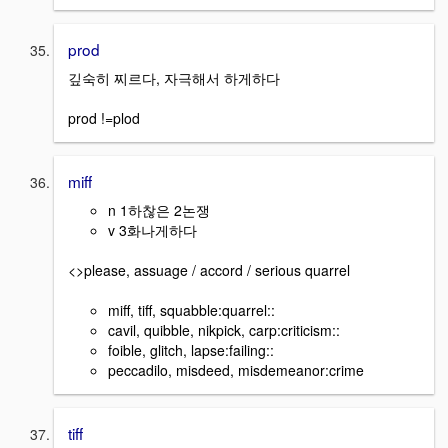
prod
깊숙히 찌르다, 자극해서 하게하다
prod !=plod
miff
n 1하찮은 2논쟁
v 3화나게하다
<>please, assuage / accord / serious quarrel
miff, tiff, squabble:quarrel::
cavil, quibble, nikpick, carp:criticism::
foible, glitch, lapse:failing::
peccadilo, misdeed, misdemeanor:crime
tiff