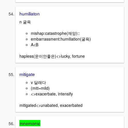
humiliaton
n 굴욕
mishap:catastrophe(재앙)::
embarrassment:humiliation(굴욕)
A<B
hapless(운이안좋은)<>lucky, fortune
mitigate
v 달래다
(miti=mild)
<>exacerbate, intensify
mitigated<>unabated, exacerbated
mnemonic