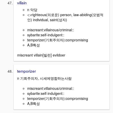
villain
n 악당
<>righteous(의로운) person, law-abiding(모범적
인) individual, saint(성자)
miscreant:villainous/criminal::
sybarite:self-indulgent::
temporizer(기회주의자):compromising
A,B특성
miscreant villain[빌런] evildoer
temporizer
n 기회주의자, 시세에영합하는사람
miscreant:villainous/criminal::
sybarite:self-indulgent::
temporizer(기회주의자):compromising
A,B특성