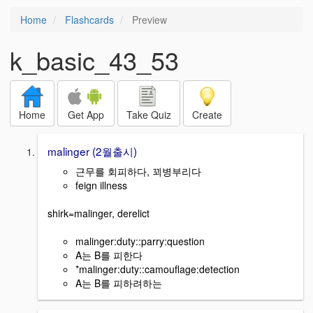
Home
Flashcards
Preview
k_basic_43_53
Home
Get App
Take Quiz
Create
malinger (2월출시)
근무를 회피하다, 꾀병부리다
feign illness
shirk=malinger, derelict
malinger:duty::parry:question
A는 B를 피한다
*malinger:duty::camouflage:detection
A는 B를 피하려하는