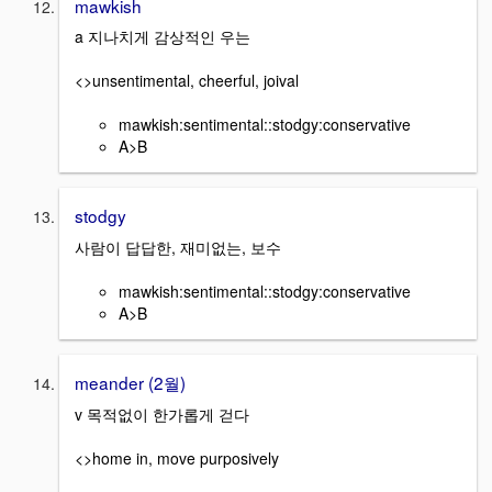
mawkish
a 지나치게 감상적인 우는
<>unsentimental, cheerful, joival
mawkish:sentimental::stodgy:conservative
A>B
stodgy
사람이 답답한, 재미없는, 보수
mawkish:sentimental::stodgy:conservative
A>B
meander (2월)
v 목적없이 한가롭게 걷다
<>home in, move purposively