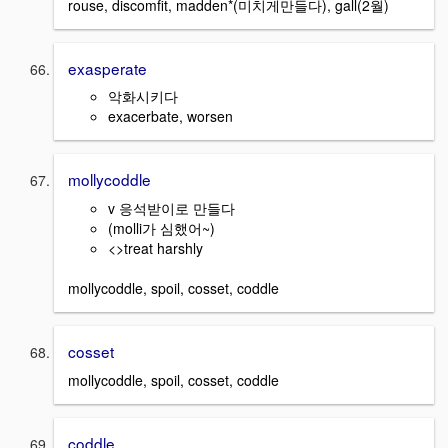
rouse, discomfit, madden*(미치게만들다), gall(2월)
exasperate
악화시키다
exacerbate, worsen
mollycoddle
v 응석받이로 만들다
(molli가 심했어~)
<>treat harshly
mollycoddle, spoil, cosset, coddle
cosset
mollycoddle, spoil, cosset, coddle
coddle