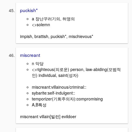
puckish*
a 장난꾸러기의, 허영의
<>solemn
impish, brattish, puckish*, mischievous*
miscreant
n 악당
<>righteous(의로운) person, law-abiding(모범적
인) individual, saint(성자)
miscreant:villainous/criminal::
sybarite:self-indulgent::
temporizer(기회주의자):compromising
A,B특성
miscreant villain[빌런] evildoer