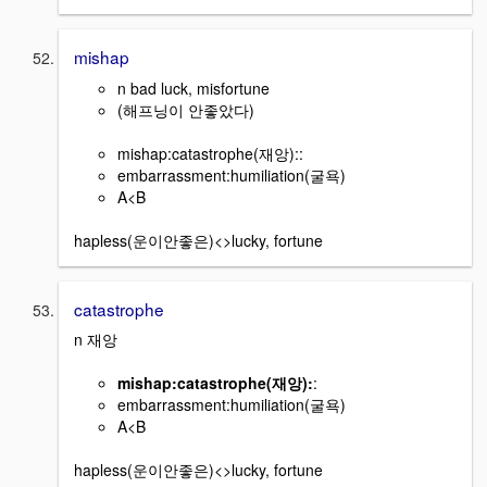
mishap
n bad luck, misfortune
(해프닝이 안좋았다)
mishap:catastrophe(재앙)::
embarrassment:humiliation(굴욕)
A<B
hapless(운이안좋은)<>lucky, fortune
catastrophe
n 재앙
mishap:catastrophe(재앙):
:
embarrassment:humiliation(굴욕)
A<B
hapless(운이안좋은)<>lucky, fortune