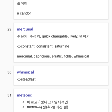
솔직한
n candor
mercurial
수은의, 수성의, quick changable, lively, 변덕의
<>constant, consistent, saturnine
mercurial, capricious, erratic, fickle, whimsical
whimsical
<>steadfast
meteoric
빠르고 / 빛나고 / 일시적인
meteo=유성(확-떨어진 별)