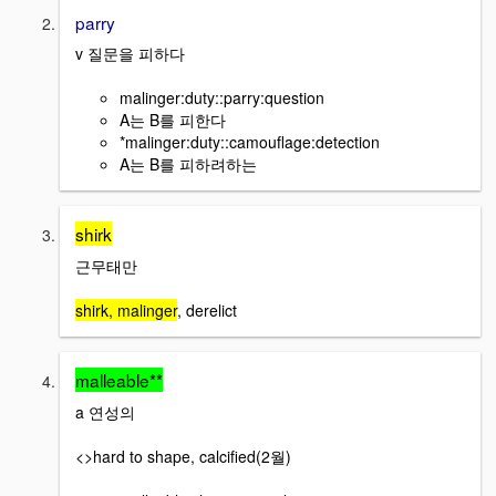
parry
v 질문을 피하다
malinger:duty::parry:question
A는 B를 피한다
*malinger:duty::camouflage:detection
A는 B를 피하려하는
shirk
근무태만
shirk, malinger
, derelict
malleable**
a 연성의
<>hard to shape, calcified(2월)