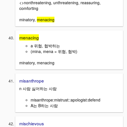
<>nonthreatening, unthreatening, reassuring,
comforting
minatory,
menacing
menacing
a 위협, 협박하는
(mina, mena = 위협, 협박)
minatory, menacing
misanthrope
n 사람 싫어하는 사람
misanthrope:mistrust::apologist:defend
A는 B하는 사람
mischievous