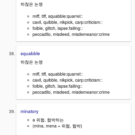
하찮은 논쟁
miff, tiff, squabble:quarrel::
cavil, quibble, nikpick, carp:criticism::
foible, glitch, lapse:failing::
peccadilo, misdeed, misdemeanor:crime
squabble
하찮은 논쟁
miff, tiff, squabble:quarrel::
cavil, quibble, nikpick, carp:criticism::
foible, glitch, lapse:failing::
peccadilo, misdeed, misdemeanor:crime
minatory
a 위협, 협박하는
(mina, mena = 위협, 협박)