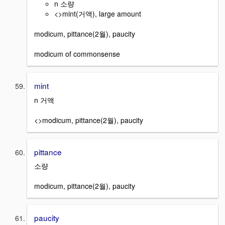
n 소량
<>mint(거액), large amount
modicum, pittance(2월), paucity
modicum of commonsense
mint
n 거액
<>modicum, pittance(2월), paucity
pittance
소량
modicum, pittance(2월), paucity
paucity