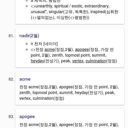
a 세속의, 평범한
<>unearthly, spiritual / exotic, extraordinary,
unusual*, singular(고유, 독특한), inspired(심취한
(<>열의없는), 이상한(<>평범한))
nadir(2월)
n 천저 [네이더]
<>천정
acme
(정점,2월),
apogee
(정점, 가장 먼
point, 2월), zenith, topmost point, summit,
heyday
(전성기), peak,
vertex
,
culmination
(정점)
acme
천정 acme(정점,2월), apogee(정점, 가장 먼 point, 2월),
zenith, topmost point, summit, heyday(전성기), peak,
vertex, culmination(정점)
apogee
천정 acme(정점,2월), apogee(정점, 가장 먼 point, 2월),