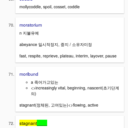
mollycoddle, spoil, cosset, coddle
moratorium
n 지불유예
abeyance 일시적정지, 중지 / 소유자미정
fast, respite, reprieve, plateau, interim, layover, pause
moribund
a 죽어가고있는
<>increasingly vital, beginning, nascent(초기단계
의)
stagnant(정체된, 고여있는)<>flowing, active
stagnant
____