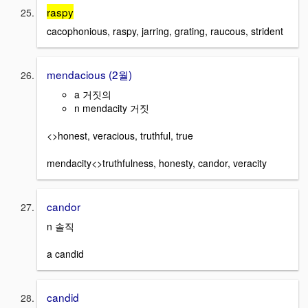
raspy
cacophonious, raspy, jarring, grating, raucous, strident
mendacious (2월)
a 거짓의
n mendacity 거짓
<>honest, veracious, truthful, true
mendacity<>truthfulness, honesty, candor, veracity
candor
n 솔직
a candid
candid