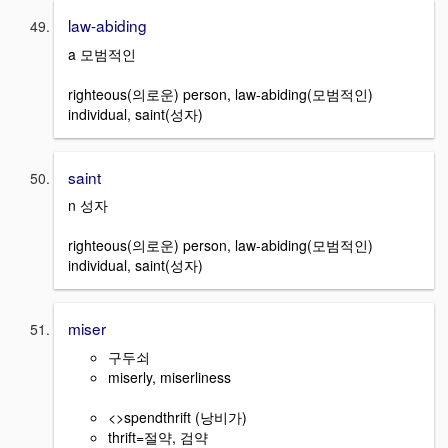
law-abiding
a 모범적인
righteous(의로운) person, law-abiding(모범적인)
individual, saint(성자)
saint
n 성자
righteous(의로운) person, law-abiding(모범적인)
individual, saint(성자)
miser
구두쇠
miserly, miserliness
<>spendthrift (낭비가)
thrift=절약, 검약