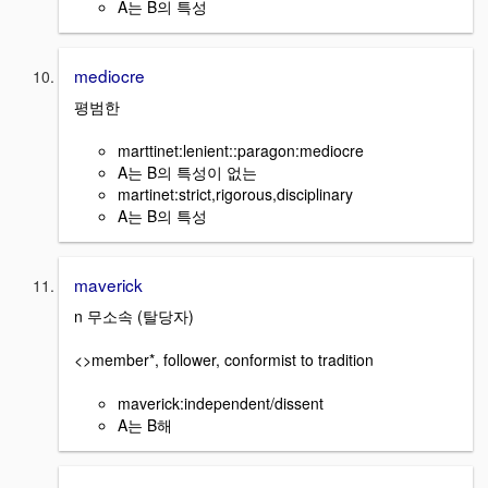
A는 B의 특성
mediocre
평범한
marttinet:lenient::paragon:mediocre
A는 B의 특성이 없는
martinet:strict,rigorous,disciplinary
A는 B의 특성
maverick
n 무소속 (탈당자)
<>member*, follower, conformist to tradition
maverick:independent/dissent
A는 B해