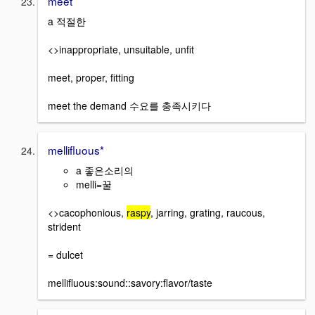
meet
a 적절한
<>inappropriate, unsuitable, unfit
meet, proper, fitting
meet the demand 수요를 충족시키다
mellifluous*
a 좋은소리의
melli=꿀
<>cacophonious,
raspy
, jarring, grating, raucous,
strident
= dulcet
mellifluous:sound::savory:flavor/taste