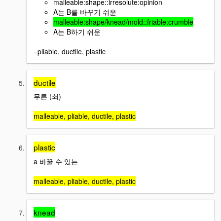
malleable:shape::irresolute:opinion
A는 B를 바꾸기 쉬운
malleable:shape/knead/mold::friable:crumble
A는 B하기 쉬운
=pliable, ductile, plastic
ductile
무른 (쇠)
malleable, pliable, ductile, plastic
plastic
a 바꿀 수 있는
malleable, pliable, ductile, plastic
knead