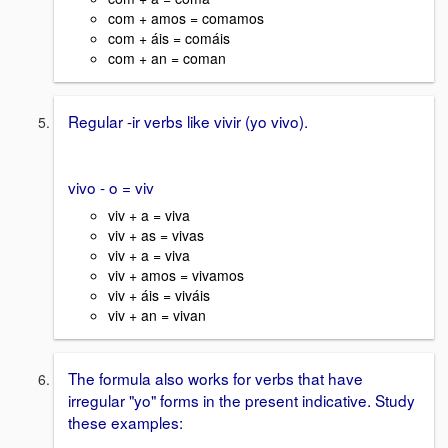
com + amos = comamos
com + áis = comáis
com + an = coman
Regular -ir verbs like vivir (yo vivo).
vivo - o = viv
viv + a = viva
viv + as = vivas
viv + a = viva
viv + amos = vivamos
viv + áis = viváis
viv + an = vivan
The formula also works for verbs that have
irregular "yo" forms in the present indicative. Study
these examples: