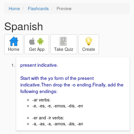
Home
Flashcards
Preview
Spanish
Home
Get App
Take Quiz
Create
present indicative.
Start with the yo form of the present
indicative.Then drop the -o ending.Finally, add the
following endings:
-ar verbs:
-e, -es, -e, -emos, -éis, -en
-er and -ir verbs:
-a, -as, -a, -amos, -áis, -an