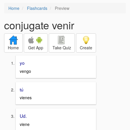
Home
Flashcards
Preview
conjugate venir
Home
Get App
Take Quiz
Create
yo
vengo
tú
vienes
Ud.
viene