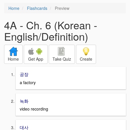
Home
Flashcards
Preview
4A - Ch. 6 (Korean -
English/Definition)
Home
Get App
Take Quiz
Create
공장
a factory
녹화
video recording
대사