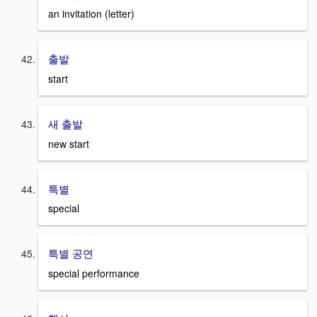
an invitation (letter)
출발
start
새 출발
new start
특별
special
특별 공연
special performance