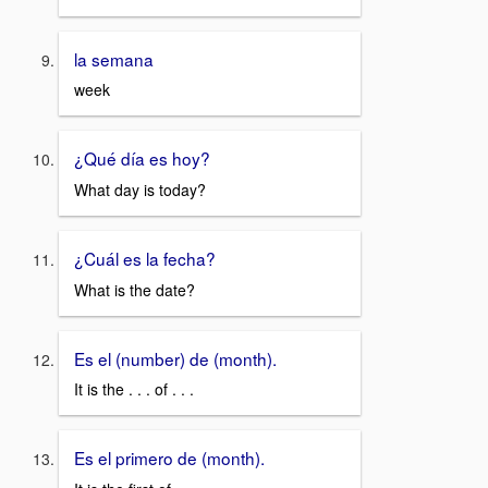
la semana
week
¿Qué día es hoy?
What day is today?
¿Cuál es la fecha?
What is the date?
Es el (number) de (month).
It is the . . . of . . .
Es el primero de (month).