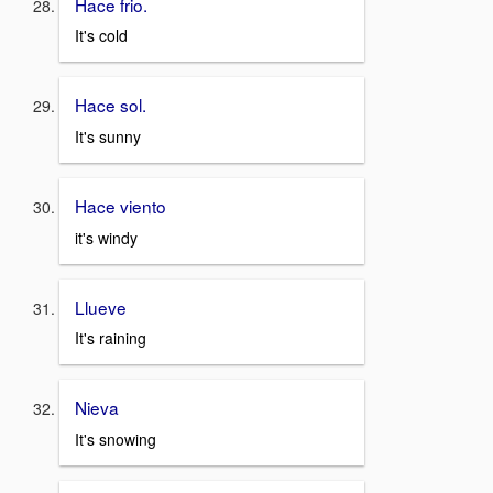
Hace frio.
It's cold
Hace sol.
It's sunny
Hace viento
it's windy
Llueve
It's raining
Nieva
It's snowing