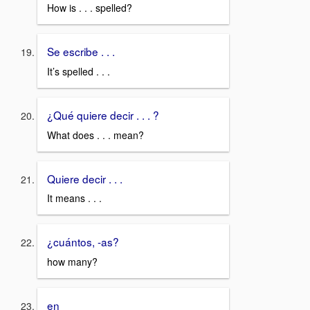
How is . . . spelled?
Se escribe . . .
It’s spelled . . .
¿Qué quiere decir . . . ?
What does . . . mean?
Quiere decir . . .
It means . . .
¿cuántos, -as?
how many?
en