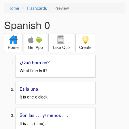
Home
Flashcards
Preview
Spanish 0
Home
Get App
Take Quiz
Create
¿Qué hora es?
What time is it?
Es la una.
It is one o’clock.
Son las . . . y/ menos . . .
It is . . . (time).