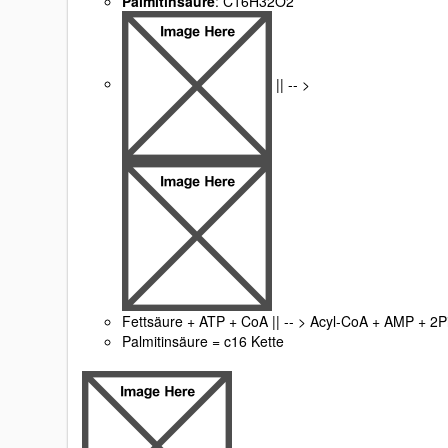
Palmitinsäure
: C16H32O2
|| -- >
Fettsäure + ATP + CoA || -- > Acyl-CoA + AMP + 2P
Palmitinsäure = c16 Kette