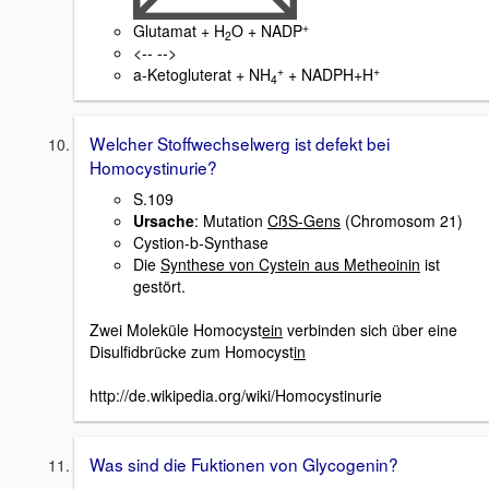
+
Glutamat + H
O + NADP
2
<-- -->
+
+
a-Ketogluterat + NH
+ NADPH+H
4
Welcher Stoffwechselwerg ist defekt bei
Homocystinurie?
S.109
Ursache
: Mutation
CßS-Gens
(Chromosom 21)
Cystion-b-Synthase
Die
Synthese von Cystein aus Metheoinin
ist
gestört.
Zwei Moleküle Homocyst
ein
verbinden sich über eine
Disulfidbrücke zum Homocyst
in
http://de.wikipedia.org/wiki/Homocystinurie
Was sind die Fuktionen von Glycogenin?