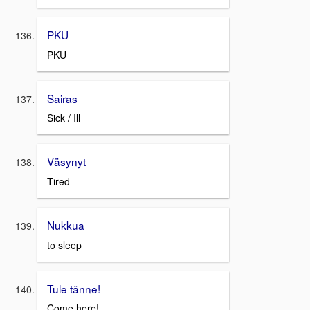
PKU
PKU
Sairas
Sick / Ill
Väsynyt
Tired
Nukkua
to sleep
Tule tänne!
Come here!