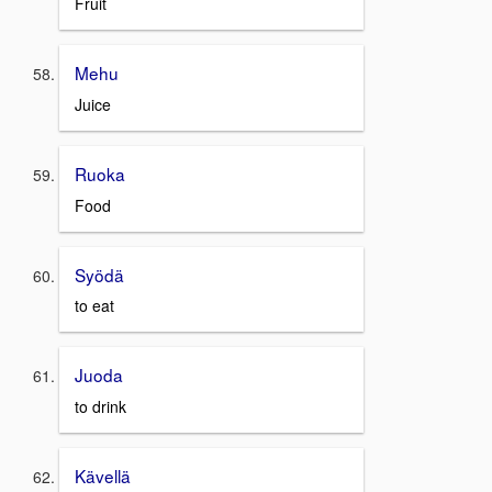
Fruit
Mehu
Juice
Ruoka
Food
Syödä
to eat
Juoda
to drink
Kävellä