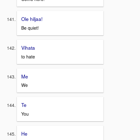
Ole hiljaa!
Be quiet!
Vihata
to hate
Me
We
Te
You
He