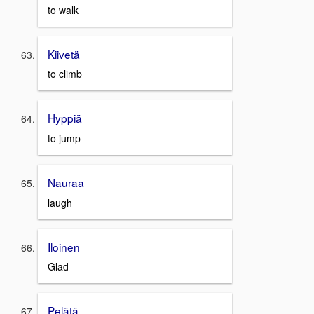
to walk
Kiivetä
to climb
Hyppiä
to jump
Nauraa
laugh
Iloinen
Glad
Pelätä