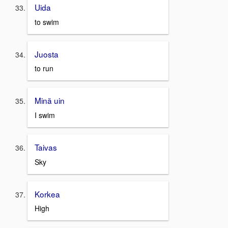
Uida
to swim
Juosta
to run
Minä uin
I swim
Taivas
Sky
Korkea
High