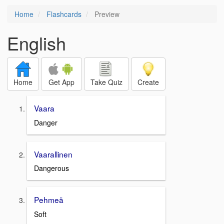
Home
Flashcards
Preview
English
Home
Get App
Take Quiz
Create
Vaara
Danger
Vaarallinen
Dangerous
Pehmeä
Soft