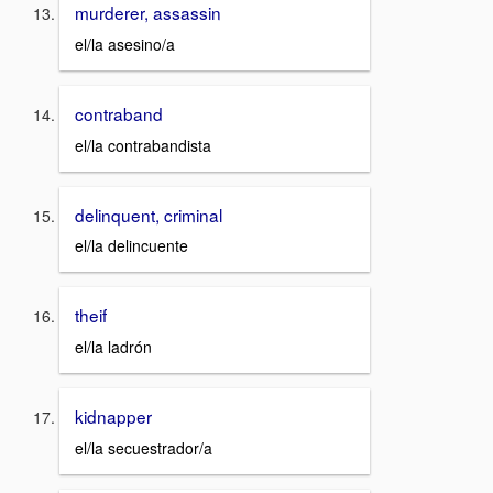
murderer, assassin
el/la asesino/a
contraband
el/la contrabandista
delinquent, criminal
el/la delincuente
theif
el/la ladrón
kidnapper
el/la secuestrador/a