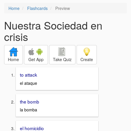
Home
Flashcards
Preview
Nuestra Sociedad en
crisis
Home
Get App
Take Quiz
Create
to attack
el ataque
the bomb
la bomba
el homicidio