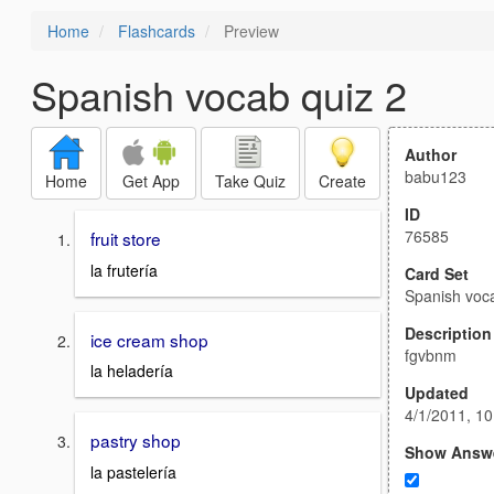
Home
Flashcards
Preview
Spanish vocab quiz 2
Author
babu123
Home
Get App
Take Quiz
Create
ID
76585
fruit store
la frutería
Card Set
Spanish voca
Description
ice cream shop
fgvbnm
la heladería
Updated
4/1/2011, 1
pastry shop
Show Answ
la pastelería