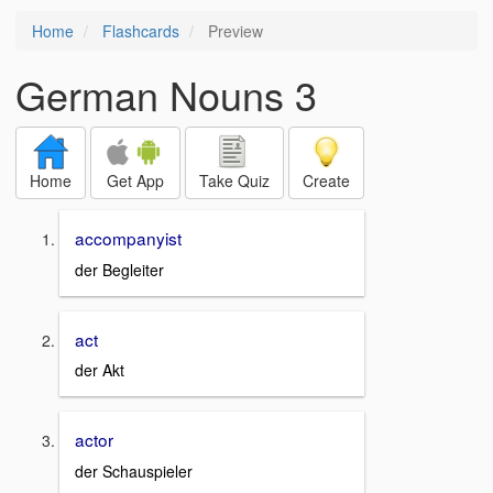
Home
Flashcards
Preview
German Nouns 3
Home
Get App
Take Quiz
Create
accompanyist
der Begleiter
act
der Akt
actor
der Schauspieler