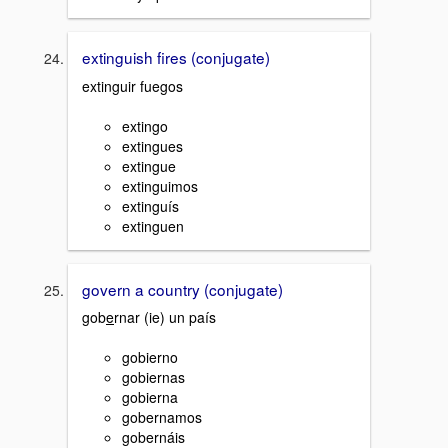
extinguish fires (conjugate)
extinguir fuegos
extingo
extingues
extingue
extinguimos
extinguís
extinguen
govern a country (conjugate)
gob
e
rnar (ie) un país
gobierno
gobiernas
gobierna
gobernamos
gobernáis