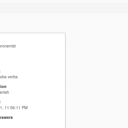
uroramist
t
jobs verbs
tion
panish
d
1, 11:56:11 PM
nswers