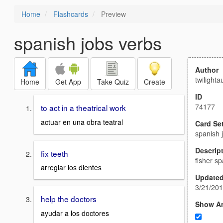
Home
Flashcards
Preview
spanish jobs verbs
Author
twilighta
Home
Get App
Take Quiz
Create
ID
74177
to act in a theatrical work
actuar en una obra teatral
Card Se
spanish 
Descrip
fix teeth
fisher s
arreglar los dientes
Update
3/21/201
help the doctors
Show A
ayudar a los doctores