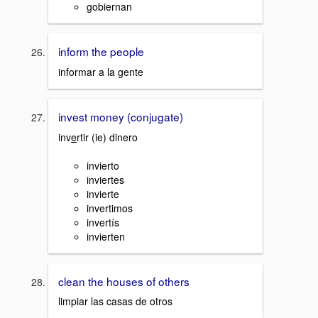
gobiernan
inform the people
informar a la gente
invest money (conjugate)
inv
e
rtir (ie) dinero
invierto
inviertes
invierte
invertimos
invertís
invierten
clean the houses of others
limpiar las casas de otros