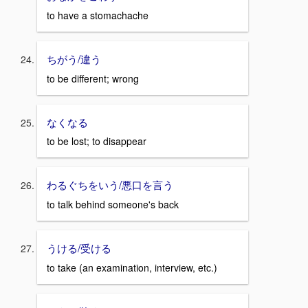
to have a stomachache
ちがう/違う
to be different; wrong
なくなる
to be lost; to disappear
わるぐちをいう/悪口を言う
to talk behind someone's back
うける/受ける
to take (an examination, interview, etc.)